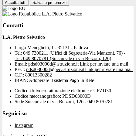
Accetta tutti
Salva le preferenze
L.A. Pietro Selvatico
Contatti
L.A. Pietro Selvatico
Largo Meneghetti, 1 - 35131 - Padova
Tel:
049 7300211 (Uffici di Segreteria-Via Manzoni, 76) -
Tel: 049 8070781 (Succursale di via Belzoni, 126)
Email:
pdsd03000d@istruzione.it
Link per inviare una mail
PEC:
pdsd03000d@pec.istruzione.it
Link per inviare una mail
C.F.: 80013300282
IBAN: Adoperare il sistema Pago In Rete
Codice Univoco fatturazione elettronica: UFZD30
Codice meccanografico: PDSD03000D
Sede Succursale di via Belzoni, 126 - 049 8070781
Seguici su
Instagram