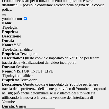
I cookie necessari per il funzionamento non possono essere
disabilitati. È possibile consultare l'elenco nella pagina della cookie
policy.
youtube.com
Nome
Tipologia
Proprieta
Descrizione
Durata
Nome:
YSC
Tipologia:
analitico
Proprieta:
Terza-parte
Descrizione:
Questo cookie è impostato da YouTube per tenere
traccia delle visualizzazioni dei video incorporati.
Durata:
Sessione
Nome:
VISITOR_INFO1_LIVE
Tipologia:
analitico
Proprieta:
Terza-parte
Descrizione:
Questo cookie è impostato da Youtube per tenere
traccia delle preferenze dell'utente per i video di Youtube incorporati
nei siti; può anche determinare se il visitatore del sito web sta
utilizzando la nuova o la vecchia versione dell'interfaccia di
Youtube.
Durata:
6 mesi