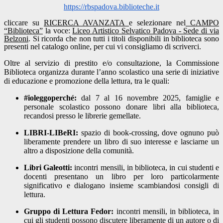
https://rbspadova.biblioteche.it
cliccare su
RICERCA AVANZATA
e selezionare nel
CAMPO
“Biblioteca”
la voce:
Liceo Artistico Selvatico Padova - Sede di via
Belzoni
. Si ricorda che non tutti i titoli disponibili in biblioteca sono
presenti nel catalogo online, per cui vi consigliamo di scriverci.
Oltre al servizio di prestito e/o consultazione, la Commissione
Biblioteca organizza durante l’anno scolastico una serie di iniziative
di educazione e promozione della lettura, tra le quali:
#ioleggoperché:
dal
7
al 1
6
novembre 202
5
, famiglie e
personale scolastico
possono donare
libri alla biblioteca,
recandosi presso le librerie gemellate.
LIBRI-LIBeRI:
spazio di book-crossing, dove ognuno può
liberamente prendere un libro di suo interesse e lasciarne un
altro a disposizione della comunità.
Libri Galeotti:
incontri mensili, in biblioteca, in cui studenti e
docenti presentano un libro per loro particolarmente
significativo e dialogano insieme scambiandosi consigli di
lettura.
Gruppo di
Lettura Fedor:
incontri mensili
, in biblioteca, in
cui gli studenti possono discutere liberamente di un autore o di