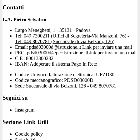
Contatti
L.A. Pietro Selvatico
Largo Meneghetti, 1 - 35131 - Padova
Tel:
049 7300211 (Uffici di Segreteria-Via Manzoni, 76) -
Tel: 049 8070781 (Succursale di via Belzoni, 126)
Email:
pdsd03000d@istruzione.it
Link per inviare una mail
PEC:
pdsd03000d@pec.istruzione.it
Link per inviare una mail
C.F.: 80013300282
IBAN: Adoperare il sistema Pago In Rete
Codice Univoco fatturazione elettronica: UFZD30
Codice meccanografico: PDSD03000D
Sede Succursale di via Belzoni, 126 - 049 8070781
Seguici su
Instagram
Sezione Link Utili
Cookie policy
Note legali