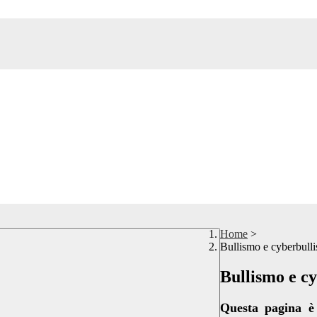
Home
>
Bullismo e cyberbull
Bullismo e c
Questa pagina è