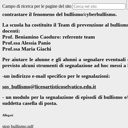
Campo di ricerca per le pagine del sito
contrastare il fenomeno del bullismo/cyberbullismo.
La scuola ha costituito il Team di prevenzione al bullis
docenti:
Prof. Beniamino Caoduro: referente team
Prof.ssa Alessia Panio
Prof.ssa Maria Giachi
Per aiutare le alunne e gli alunni a segnalare eventual
previsto alcuni strumenti di segnalazione ad hoc messi a 
-un indirizzo e-mail specifico per le segnalazioni:
sos_bullismo@
liceoartisticoselvatico.edu.it
- un modulo per la segnalazione di episodi di bullismo e
suddetta casella di posta.
Allegati
stop bullismo.pdf