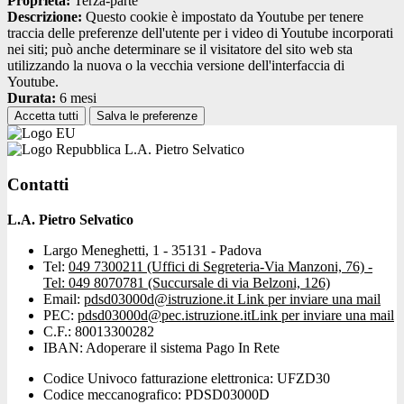
Proprieta:
Terza-parte
Descrizione:
Questo cookie è impostato da Youtube per tenere
traccia delle preferenze dell'utente per i video di Youtube incorporati
nei siti; può anche determinare se il visitatore del sito web sta
utilizzando la nuova o la vecchia versione dell'interfaccia di
Youtube.
Durata:
6 mesi
Accetta tutti
Salva le preferenze
L.A. Pietro Selvatico
Contatti
L.A. Pietro Selvatico
Largo Meneghetti, 1 - 35131 - Padova
Tel:
049 7300211 (Uffici di Segreteria-Via Manzoni, 76) -
Tel: 049 8070781 (Succursale di via Belzoni, 126)
Email:
pdsd03000d@istruzione.it
Link per inviare una mail
PEC:
pdsd03000d@pec.istruzione.it
Link per inviare una mail
C.F.: 80013300282
IBAN: Adoperare il sistema Pago In Rete
Codice Univoco fatturazione elettronica: UFZD30
Codice meccanografico: PDSD03000D