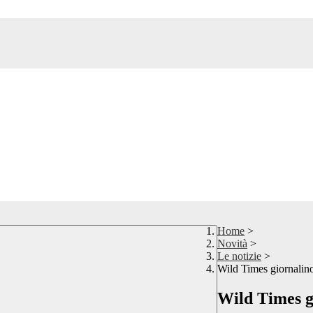
Home
>
Novità
>
Le notizie
>
Wild Times giornalin
Wild Times g