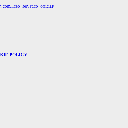
.com/liceo_selvatico_official/
KIE POLICY
.